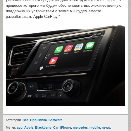
процессе которого мы будем обеспечивать высококачественную
поддержку их устройствам а также мы будем вместе
разрабатывать Apple CarPlay.”
Категории:
Все
,
Прошивка
,
Software
Метки:
app
,
Apple
,
Blackberry
,
Car
,
iPhone
,
mercedes
,
mobile
,
news
,