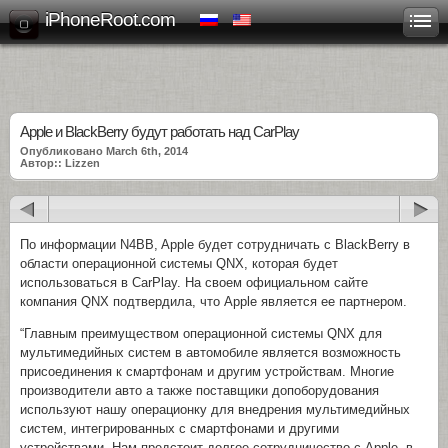
iPhoneRoot.com
Apple и BlackBerry будут работать над CarPlay
Опубликовано March 6th, 2014
Автор:: Lizzen
По информации N4BB, Apple будет сотрудничать с BlackBerry в
области операционной системы QNX, которая будет
использоваться в CarPlay. На своем официальном сайте
компания QNX подтвердила, что Apple является ее партнером.
“Главным преимуществом операционной системы QNX для
мультимедийных систем в автомобиле является возможность
присоединения к смартфонам и другим устройствам. Многие
производители авто а также поставщики допоборудования
используют нашу операционку для внедрения мультимедийных
систем, интегрированных с смартфонами и другими
устройствами. Нам предстоит долгое сотрудничество с Apple, в