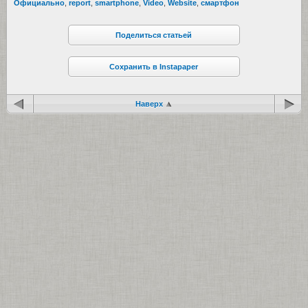
Официально
,
report
,
smartphone
,
Video
,
Website
,
смартфон
Поделиться статьей
Сохранить в Instapaper
Наверх