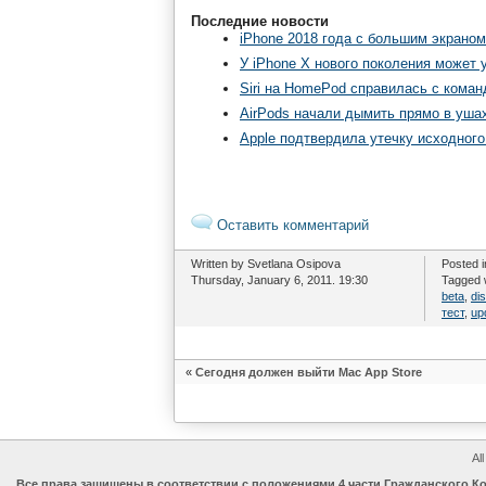
Последние новости
iPhone 2018 года с большим экраном
У iPhone X нового поколения может
Siri на HomePod справилась с команд
AirPods начали дымить прямо в уша
Apple подтвердила утечку исходного 
Оставить комментарий
Written by Svetlana Osipova
Posted 
Thursday, January 6, 2011. 19:30
Tagged 
beta
,
di
тест
,
up
«
Сегодня должен выйти Mac App Store
Al
Все права защищены в соответствии с положениями 4 части Гражданского 