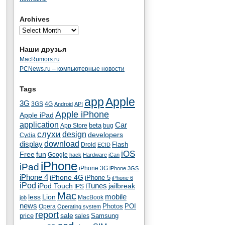
Archives
Наши друзья
MacRumors.ru
PCNews.ru – компьютерные новости
Tags
app
Apple
3G
4G
3GS
Android
API
Apple iPhone
Apple iPad
application
Car
beta
App Store
bug
cлухи
design
developers
Cydia
download
display
Flash
Droid
ECID
iOS
fun
Free
Google
hack
Hardware
iCan
iPhone
iPad
iPhone 3G
iPhone 3GS
iPhone 4
iPhone 4G
iPhone 5
iPhone 6
iPod
iTunes
iPod Touch
jailbreak
IPS
Mac
less
Lion
mobile
MacBook
job
news
Photos
POI
Opera
Operating system
report
sale
price
Samsung
sales