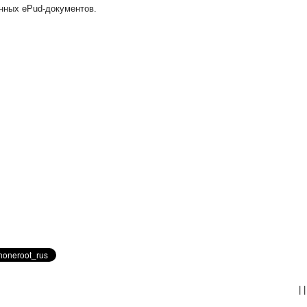
нных ePud-документов.
|
|