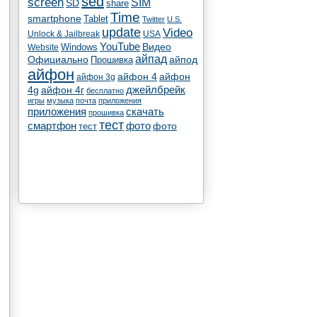
sed
screen
SIM
SD
share
Time
smartphone
Tablet
Twitter
U.S.
update
Video
Unlock & Jailbreak
USA
YouTube
Видео
Windows
Website
айпад
Официально
айпод
Прошивка
айфон
айфон 4
айфон
айфон 3g
4g
айфон 4г
джейлбрейк
бесплатно
игры
музыка
почта
приложения
скачать
приложения
прошивка
тест
смартфон
фото
тест
фото