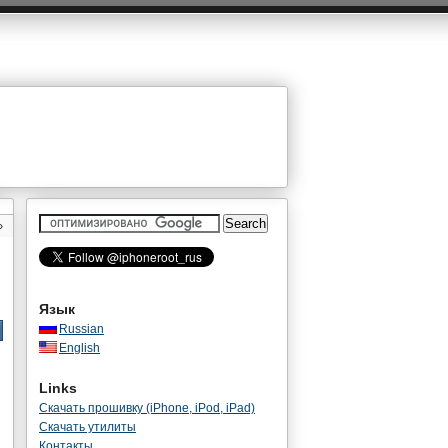
»
Язык
Russian
English
Links
Скачать прошивку (iPhone, iPod, iPad)
Скачать утилиты
Контакты