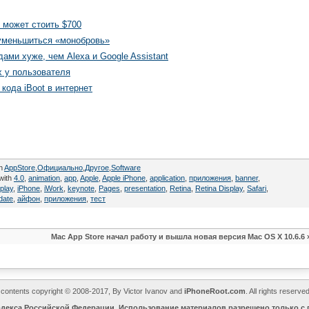
 может стоить $700
 уменьшиться «монобровь»
ами хуже, чем Alexa и Google Assistant
х у пользователя
кода iBoot в интернет
in
AppStore
,
Официально
,
Другое
,
Software
with
4.0
,
animation
,
app
,
Apple
,
Apple iPhone
,
application
,
приложения
,
banner
,
splay
,
iPhone
,
iWork
,
keynote
,
Pages
,
presentation
,
Retina
,
Retina Display
,
Safari
,
date
,
айфон
,
приложения
,
тест
Mac App Store начал работу и вышла новая версия Mac OS X 10.6.6
l contents copyright © 2008-2017, By Victor Ivanov and
iPhoneRoot.com
. All rights reserv
Кодекса Российской Федерации. Использование материалов разрешено только с