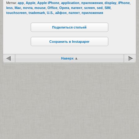
Метки:
app
,
Apple
,
Apple iPhone
,
application
,
приложения
,
display
,
iPhone
,
less
,
Mac
,
почта
,
mouse
,
Office
,
Opera
,
патент
,
screen
,
sed
,
SIM
,
touchscreen
,
trademark
,
U.S.
,
айфон
,
патент
,
приложения
Поделиться статьей
Сохранить в Instapaper
Наверх