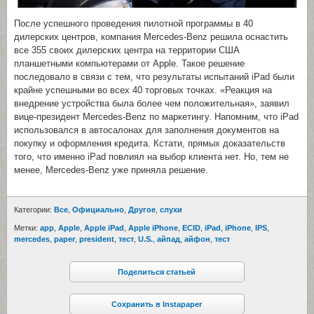
После успешного проведения пилотной программы в 40
дилерских центров, компания Mercedes-Benz решила оснастить
все 355 своих дилерских центра на территории США
планшетными компьютерами от Apple. Такое решение
последовало в связи с тем, что результаты испытаний iPad были
крайне успешными во всех 40 торговых точках. «Реакция на
внедрение устройства была более чем положительная», заявил
вице-президент Mercedes-Benz по маркетингу. Напомним, что iPad
использовался в автосалонах для заполнения документов на
покупку и оформления кредита. Кстати, прямых доказательств
того, что именно iPad повлиял на выбор клиента нет. Но, тем не
менее, Mercedes-Benz уже приняла решение.
Категории:
Все
,
Официально
,
Другое
,
cлухи
Метки:
app
,
Apple
,
Apple iPad
,
Apple iPhone
,
ECID
,
iPad
,
iPhone
,
IPS
,
mercedes
,
paper
,
president
,
тест
,
U.S.
,
айпад
,
айфон
,
тест
Поделиться статьей
Сохранить в Instapaper