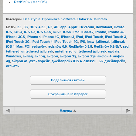
RedSn0w (Mac OS)
Категории:
Все
,
Cydia
,
Прошивка
,
Software
,
Unlock & Jailbreak
Метки:
2.1
,
3G
,
3GS
,
4.2.1
,
4.3
,
4G
,
app
,
Apple
,
DevTeam
,
download
,
Howto
,
iOS
,
iOS 4
,
iOS 4.3
,
iOS 4.3.5
,
iOS 5
,
iOS4
,
iPad
,
iPad3G
,
iPhone
,
iPhone 3G
,
iPhone 3GS
,
iPhone 4
,
iPhone 4G
,
iPhone3
,
iPod
,
iPod Touch
,
iPod Touch 3
,
iPod Touch 3G
,
iPod Touch 4
,
iPod Touch 4G
,
IPS
,
ipsw
,
jailbreak
,
jailbreak
iOS 4
,
Mac
,
POI
,
redsn0w
,
redsn0w 0.9
,
RedSn0w 0.9.8
,
RedSn0w 0.9.8b7
,
sed
,
tethered
,
untethered jailbreak
,
untethered
,
untethered jailbreak
,
update
,
Windows
,
айпад
,
айпод
,
айфон
,
айфон 3g
,
айфон 3gs
,
айфон 4
,
айфон
4g
,
айфон 4г
,
джейлбрейк
,
джейлбрейк iOS 4
,
отвязанный джейлбрейк
,
скачать
Поделиться статьей
Сохранить в Instapaper
Наверх