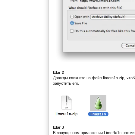
Шаг 2
Дважды кликните на файл limera1n.zip, что
запустить его.
Шаг 3
В запущенном приложении LimeRa1n нажмите