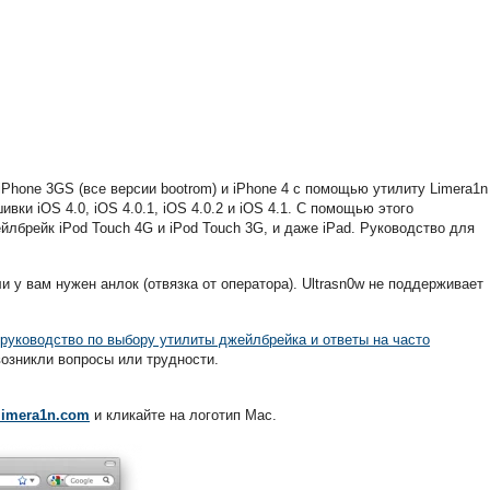
Phone 3GS (все версии bootrom) и iPhone 4 с помощью утилиту Limera1n
ки iOS 4.0, iOS 4.0.1, iOS 4.0.2 и iOS 4.1. С помощью этого
лбрейк iPod Touch 4G и iPod Touch 3G, и даже iPad. Руководство для
ли у вам нужен анлок (отвязка от оператора). Ultrasn0w не поддерживает
руководство по выбору утилиты джейлбрейка и ответы на часто
возникли вопросы или трудности.
limera1n.com
и кликайте на логотип Mac.