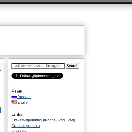
»
Язык
Russian
English
Links
Скачать прошивку (iPhone, iPod, iPad)
Скачать утилиты
Контакты