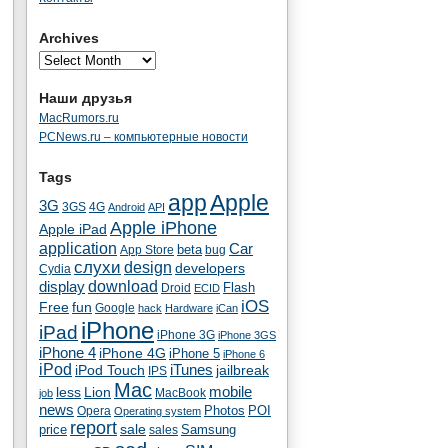
Archives
Наши друзья
MacRumors.ru
PCNews.ru – компьютерные новости
Tags
app
Apple
3G
4G
3GS
Android
API
Apple iPhone
Apple iPad
application
Car
beta
App Store
bug
cлухи
design
developers
Cydia
download
display
Flash
Droid
ECID
iOS
fun
Free
Google
hack
Hardware
iCan
iPhone
iPad
iPhone 3G
iPhone 3GS
iPhone 4
iPhone 4G
iPhone 5
iPhone 6
iPod
iTunes
iPod Touch
jailbreak
IPS
Mac
less
Lion
mobile
MacBook
job
news
Photos
POI
Opera
Operating system
report
sale
price
Samsung
sales