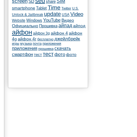
sed
screen
SIM
SD
share
Time
smartphone
Tablet
Twitter
U.S.
update
Video
Unlock & Jailbreak
USA
YouTube
Видео
Windows
Website
айпад
Официально
айпод
Прошивка
айфон
айфон 4
айфон
айфон 3g
4g
айфон 4г
джейлбрейк
бесплатно
игры
музыка
почта
приложения
скачать
приложения
прошивка
тест
смартфон
фото
тест
фото