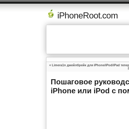
iPhoneRoot.com
«
Limera1n джейлбрейк для iPhone/iPod/iPad тепе
Пошаговое руководст
iPhone или iPod с п