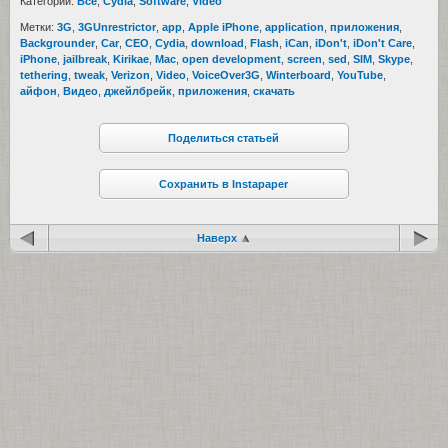
Категории:
Все
,
Cydia
,
Software
,
Video
Метки:
3G
,
3GUnrestrictor
,
app
,
Apple iPhone
,
application
,
приложения
,
Backgrounder
,
Car
,
CEO
,
Cydia
,
download
,
Flash
,
iCan
,
iDon't
,
iDon't Care
,
iPhone
,
jailbreak
,
Kirikae
,
Mac
,
open development
,
screen
,
sed
,
SIM
,
Skype
,
tethering
,
tweak
,
Verizon
,
Video
,
VoiceOver3G
,
Winterboard
,
YouTube
,
айфон
,
Видео
,
джейлбрейк
,
приложения
,
скачать
Поделиться статьей
Сохранить в Instapaper
Наверх