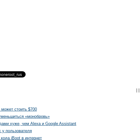
|
|
 может стоить $700
 уменьшиться «монобровь»
ами хуже, чем Alexa и Google Assistant
х у пользователя
кода iBoot в интернет