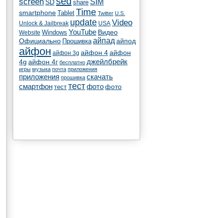
sed
screen
SIM
SD
share
Time
smartphone
Tablet
Twitter
U.S.
update
Video
Unlock & Jailbreak
USA
YouTube
Видео
Windows
Website
айпад
Официально
айпод
Прошивка
айфон
айфон 4
айфон
айфон 3g
4g
айфон 4г
джейлбрейк
бесплатно
игры
музыка
почта
приложения
скачать
приложения
прошивка
тест
смартфон
фото
тест
фото