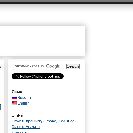
»
Язык
Russian
English
Links
Скачать прошивку (iPhone, iPod, iPad)
Скачать утилиты
Контакты