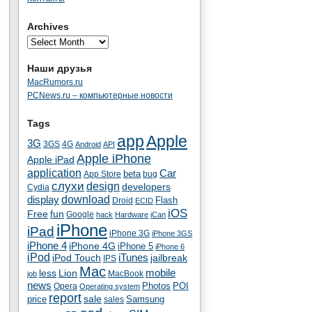
Archives
Наши друзья
MacRumors.ru
PCNews.ru – компьютерные новости
Tags
app
Apple
3G
4G
3GS
Android
API
Apple iPhone
Apple iPad
application
Car
beta
App Store
bug
cлухи
design
developers
Cydia
download
display
Flash
Droid
ECID
iOS
fun
Free
Google
hack
Hardware
iCan
iPhone
iPad
iPhone 3G
iPhone 3GS
iPhone 4
iPhone 4G
iPhone 5
iPhone 6
iPod
iTunes
iPod Touch
jailbreak
IPS
Mac
less
Lion
mobile
MacBook
job
news
Photos
POI
Opera
Operating system
report
sale
price
Samsung
sales