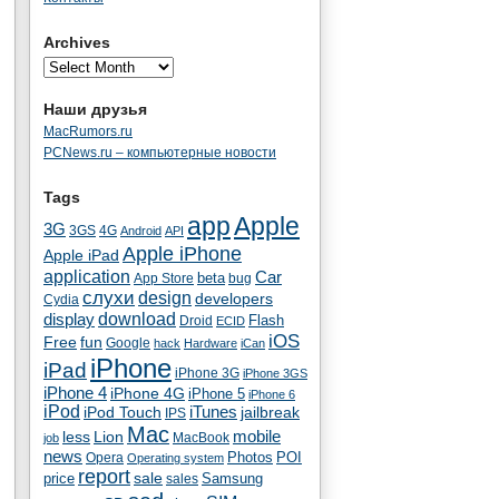
Archives
Наши друзья
MacRumors.ru
PCNews.ru – компьютерные новости
Tags
app
Apple
3G
4G
3GS
Android
API
Apple iPhone
Apple iPad
application
Car
beta
App Store
bug
cлухи
design
developers
Cydia
download
display
Flash
Droid
ECID
iOS
fun
Free
Google
hack
Hardware
iCan
iPhone
iPad
iPhone 3G
iPhone 3GS
iPhone 4
iPhone 4G
iPhone 5
iPhone 6
iPod
iTunes
iPod Touch
jailbreak
IPS
Mac
less
Lion
mobile
MacBook
job
news
Photos
POI
Opera
Operating system
report
sale
price
Samsung
sales