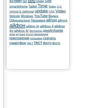
sed
screen
SIM
SD
share
Time
smartphone
Tablet
Twitter
U.S.
update
Video
Unlock & Jailbreak
USA
YouTube
Видео
Windows
Website
айпад
Официально
айпод
Прошивка
айфон
айфон 4
айфон
айфон 3g
4g
айфон 4г
джейлбрейк
бесплатно
игры
музыка
почта
приложения
скачать
приложения
прошивка
тест
смартфон
фото
тест
фото