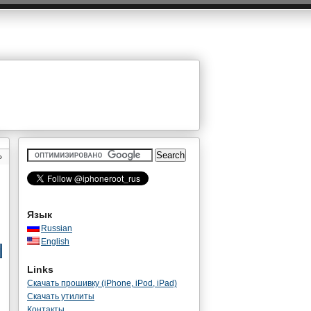
»
Язык
Russian
English
Links
Скачать прошивку (iPhone, iPod, iPad)
Скачать утилиты
Контакты