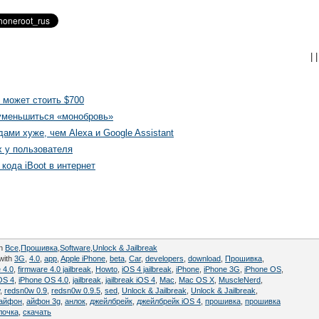
|
|
 может стоить $700
 уменьшиться «монобровь»
ами хуже, чем Alexa и Google Assistant
х у пользователя
кода iBoot в интернет
in
Все
,
Прошивка
,
Software
,
Unlock & Jailbreak
with
3G
,
4.0
,
app
,
Apple iPhone
,
beta
,
Car
,
developers
,
download
,
Прошивка
,
 4.0
,
firmware 4.0 jailbreak
,
Howto
,
iOS 4 jailbreak
,
iPhone
,
iPhone 3G
,
iPhone OS
,
OS 4
,
iPhone OS 4.0
,
jailbreak
,
jailbreak iOS 4
,
Mac
,
Mac OS X
,
MuscleNerd
,
,
redsn0w 0.9
,
redsn0w 0.9.5
,
sed
,
Unlock & Jailbreak
,
Unlock & Jailbreak
,
айфон
,
айфон 3g
,
анлок
,
джейлбрейк
,
джейлбрейк iOS 4
,
прошивка
,
прошивка
лочка
,
скачать