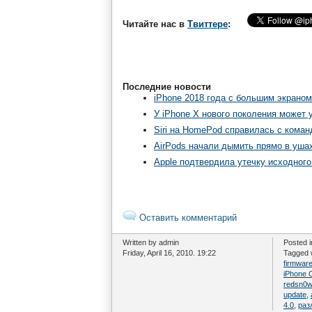
Читайте нас в
Твиттере
:
Последние новости
iPhone 2018 года с большим экраном
У iPhone X нового поколения может
Siri на HomePod справилась с команд
AirPods начали дымить прямо в уша
Apple подтвердила утечку исходного 
Оставить комментарий
Written by admin
Posted 
Friday, April 16, 2010. 19:22
Tagged 
firmware
iPhone 
redsn0w
update
,
4.0
,
раз