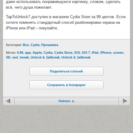
даже использовать понравившуюся картинку, словом, сделать
всё, чего душа пожелает.
TapToUnlock7 доступен в магазине Cydia Store за 99 центов. Если
хотите поменять стандартный способ разблокировки экрана на
iPhone или iPad – покупайте.
Категории:
Все
,
Cydia
,
Прошивка
Метки:
0.99
,
app
,
Apple
,
Cydia
,
Cydia Store
,
iOS
,
iOS 7
,
iPad
,
iPhone
,
screen
,
SD
,
sed
,
tweak
,
Unlock & Jailbreak
,
Unlock & Jailbreak
Поделиться статьей
Сохранить в Instapaper
Наверх