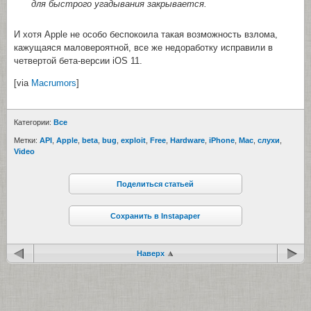
для быстрого угадывания закрывается.
И хотя Apple не особо беспокоила такая возможность взлома,
кажущаяся маловероятной, все же недоработку исправили в
четвертой бета-версии iOS 11.
[via
Macrumors
]
Категории:
Все
Метки:
API
,
Apple
,
beta
,
bug
,
exploit
,
Free
,
Hardware
,
iPhone
,
Mac
,
cлухи
,
Video
Поделиться статьей
Сохранить в Instapaper
Наверх