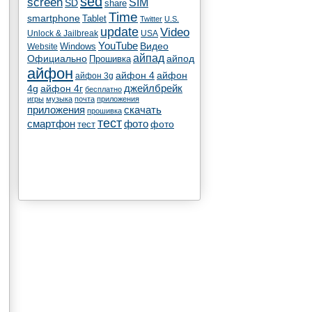
sed
screen
SIM
SD
share
Time
smartphone
Tablet
Twitter
U.S.
update
Video
Unlock & Jailbreak
USA
YouTube
Видео
Windows
Website
айпад
Официально
айпод
Прошивка
айфон
айфон 4
айфон
айфон 3g
4g
айфон 4г
джейлбрейк
бесплатно
игры
музыка
почта
приложения
скачать
приложения
прошивка
тест
смартфон
фото
тест
фото