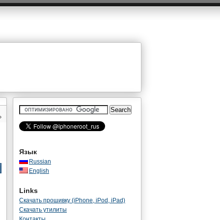
»
Язык
Russian
English
Links
Скачать прошивку (iPhone, iPod, iPad)
Скачать утилиты
Контакты