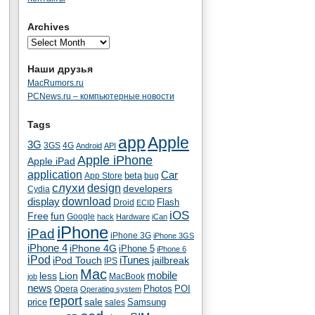
Archives
Наши друзья
MacRumors.ru
PCNews.ru – компьютерные новости
Tags
app
Apple
3G
4G
3GS
Android
API
Apple iPhone
Apple iPad
application
Car
beta
App Store
bug
cлухи
design
developers
Cydia
download
display
Flash
Droid
ECID
iOS
fun
Free
Google
hack
Hardware
iCan
iPhone
iPad
iPhone 3G
iPhone 3GS
iPhone 4
iPhone 4G
iPhone 5
iPhone 6
iPod
iTunes
iPod Touch
jailbreak
IPS
Mac
less
Lion
mobile
MacBook
job
news
Photos
POI
Opera
Operating system
report
sale
price
Samsung
sales