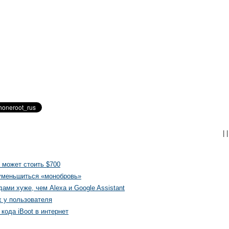
|
|
 может стоить $700
 уменьшиться «монобровь»
ами хуже, чем Alexa и Google Assistant
х у пользователя
кода iBoot в интернет