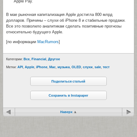
Apple Pay.
В мае рыночная капитализация Apple достигла 800 млрд
долларов. Причины – слухи об iPhone 8 и стабильные продажи.
Все это позволило аналитикам сделать позитивные прогнозы
относительно будущего Apple.
[по информации
MacRumors
]
Категории:
Все
,
Financial
,
Другое
Метки:
API
,
Apple
,
iPhone
,
Mac
,
музыка
,
OLED
,
cлухи
,
sale
,
тест
Поделиться статьей
Сохранить в Instapaper
Наверх