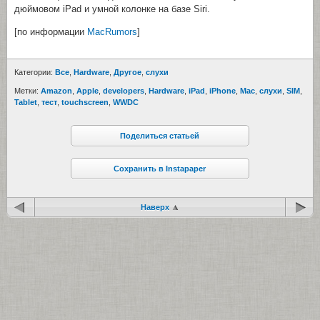
дюймовом iPad и умной колонке на базе Siri.
[по информации
MacRumors
]
Категории:
Все
,
Hardware
,
Другое
,
cлухи
Метки:
Amazon
,
Apple
,
developers
,
Hardware
,
iPad
,
iPhone
,
Mac
,
cлухи
,
SIM
,
Tablet
,
тест
,
touchscreen
,
WWDC
Поделиться статьей
Сохранить в Instapaper
Наверх