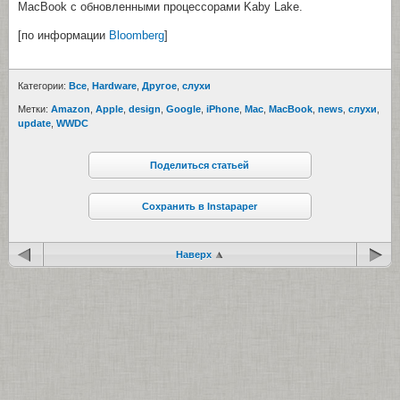
MacBook с обновленными процессорами Kaby Lake.
[по информации
Bloomberg
]
Категории:
Все
,
Hardware
,
Другое
,
cлухи
Метки:
Amazon
,
Apple
,
design
,
Google
,
iPhone
,
Mac
,
MacBook
,
news
,
cлухи
,
update
,
WWDC
Поделиться статьей
Сохранить в Instapaper
Наверх