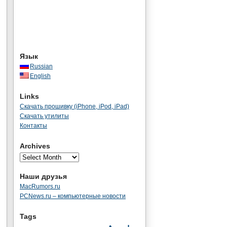
Язык
Russian
English
Links
Скачать прошивку (iPhone, iPod, iPad)
Скачать утилиты
Контакты
Archives
Наши друзья
MacRumors.ru
PCNews.ru – компьютерные новости
Tags