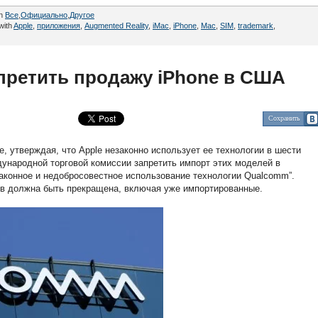
in
Все
,
Официально
,
Другое
with
Apple
,
приложения
,
Augmented Reality
,
iMac
,
iPhone
,
Mac
,
SIM
,
trademark
,
претить продажу iPhone в США
Сохранить
 утверждая, что Apple незаконно использует ее технологии в шести
ународной торговой комиссии запретить импорт этих моделей в
аконное и недобросовестное использование технологии Qualcomm”.
тв должна быть прекращена, включая уже импортированные.