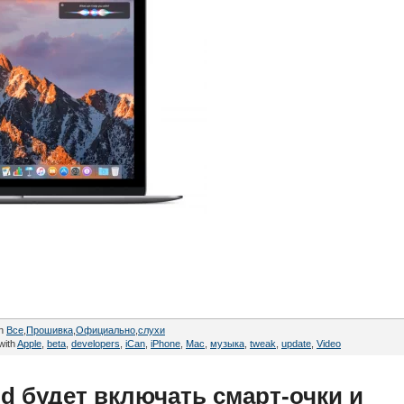
in
Все
,
Прошивка
,
Официально
,
cлухи
with
Apple
,
beta
,
developers
,
iCan
,
iPhone
,
Mac
,
музыка
,
tweak
,
update
,
Video
ud будет включать смарт-очки и