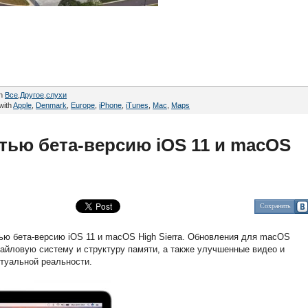
in
Все
,
Другое
,
cлухи
with
Apple
,
Denmark
,
Europe
,
iPhone
,
iTunes
,
Mac
,
Maps
тью бета-версию iOS 11 и macOS
Сохранить
тью бета-версию iOS 11 и macOS High Sierra. Обновления для macOS
йловую систему и структуру памяти, а также улучшенные видео и
туальной реальности.