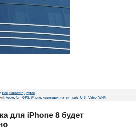
in
Все
,
Hardware
,
Другое
with
Apple
,
fun
,
GPS
,
iPhone
,
навигация
,
патент
,
sale
,
U.S.
,
Video
,
Wi-Fi
а для iPhone 8 будет
но