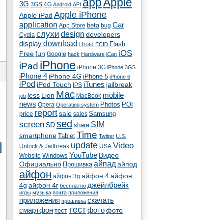
app
Apple
3G
4G
3GS
Android
API
Apple iPhone
Apple iPad
application
Car
beta
App Store
bug
cлухи
design
developers
Cydia
download
display
Flash
Droid
ECID
iOS
fun
Free
Google
hack
Hardware
iCan
iPhone
iPad
iPhone 3G
iPhone 3GS
iPhone 4
iPhone 4G
iPhone 5
iPhone 6
iPod
iTunes
iPod Touch
jailbreak
IPS
Mac
less
Lion
mobile
MacBook
job
news
Photos
POI
Opera
Operating system
report
sale
price
Samsung
sales
sed
screen
SIM
SD
share
Time
smartphone
Tablet
Twitter
U.S.
update
Video
Unlock & Jailbreak
USA
YouTube
Видео
Windows
Website
айпад
Официально
айпод
Прошивка
айфон
айфон 4
айфон
айфон 3g
4g
айфон 4г
джейлбрейк
бесплатно
игры
музыка
почта
приложения
скачать
приложения
прошивка
тест
смартфон
фото
тест
фото