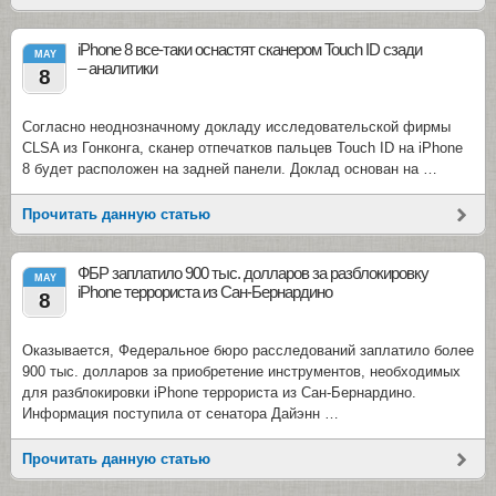
iPhone 8 все-таки оснастят сканером Touch ID сзади
MAY
– аналитики
8
Согласно неоднозначному докладу исследовательской фирмы
CLSA из Гонконга, сканер отпечатков пальцев Touch ID на iPhone
8 будет расположен на задней панели. Доклад основан на …
Прочитать данную статью
ФБР заплатило 900 тыс. долларов за разблокировку
MAY
iPhone террориста из Сан-Бернардино
8
Оказывается, Федеральное бюро расследований заплатило более
900 тыс. долларов за приобретение инструментов, необходимых
для разблокировки iPhone террориста из Сан-Бернардино.
Информация поступила от сенатора Дайэнн …
Прочитать данную статью