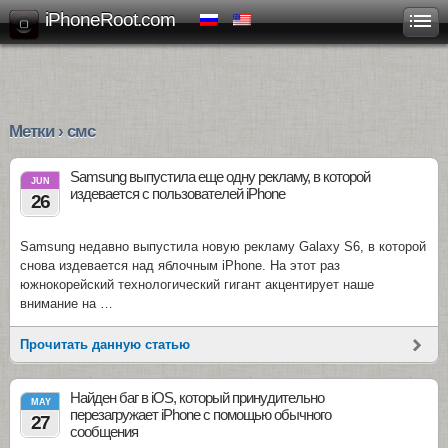
iPhoneRoot.com
Метки › смс
Samsung выпустила еще одну рекламу, в которой
JUN
издевается с пользователей iPhone
26
Samsung недавно выпустила новую рекламу Galaxy S6, в которой
снова издевается над яблочным iPhone. На этот раз
южнокорейский технологический гигант акцентирует наше
внимание на …
Прочитать данную статью
Найден баг в iOS, который принудительно
MAY
перезагружает iPhone с помощью обычного
27
сообщения