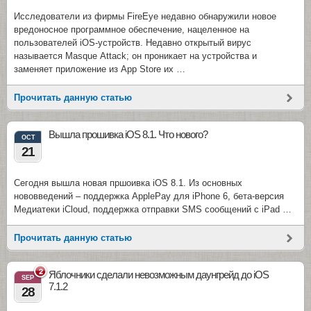
Исследователи из фирмы FireEye недавно обнаружили новое
вредоносное программное обеспечение, нацеленное на
пользователей iOS-устройств. Недавно открытый вирус
называется Masque Attack; он проникает на устройства и
заменяет приложение из App Store их …
Прочитать данную статью
Вышла прошивка iOS 8.1. Что нового?
OCT
21
Сегодня вышла новая пршоивка iOS 8.1. Из основных
нововведений – поддержка ApplePay для iPhone 6, бета-версия
Медиатеки iCloud, поддержка отправки SMS сообщений c iPad …
Прочитать данную статью
2
Яблочники сделали невозможным даунгрейд до iOS
SEP
7.1.2
28