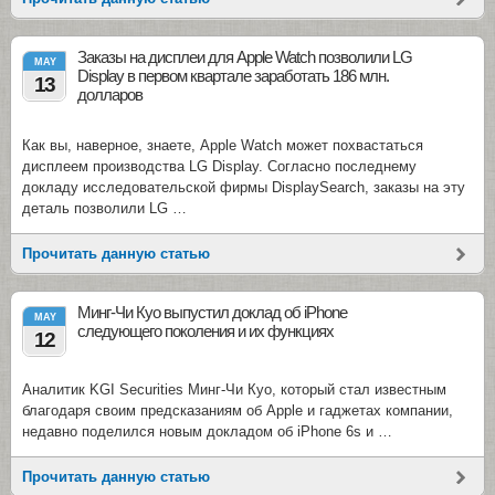
Заказы на дисплеи для Apple Watch позволили LG
MAY
Display в первом квартале заработать 186 млн.
13
долларов
Как вы, наверное, знаете, Apple Watch может похвастаться
дисплеем производства LG Display. Согласно последнему
докладу исследовательской фирмы DisplaySearch, заказы на эту
деталь позволили LG …
Прочитать данную статью
Минг-Чи Куо выпустил доклад об iPhone
MAY
следующего поколения и их функциях
12
Аналитик KGI Securities Минг-Чи Куо, который стал известным
благодаря своим предсказаниям об Apple и гаджетах компании,
недавно поделился новым докладом об iPhone 6s и …
Прочитать данную статью