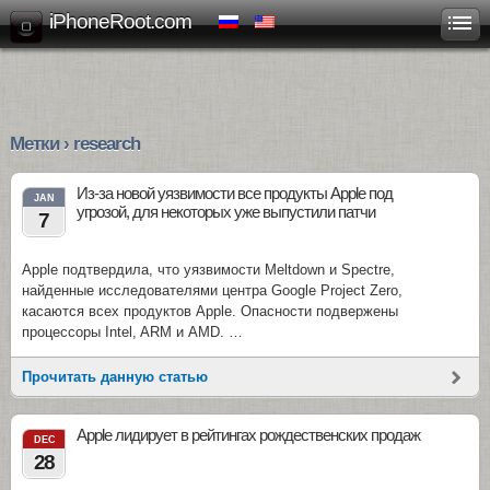
iPhoneRoot.com
Метки › research
Из-за новой уязвимости все продукты Apple под
JAN
угрозой, для некоторых уже выпустили патчи
7
Apple подтвердила, что уязвимости Meltdown и Spectre,
найденные исследователями центра Google Project Zero,
касаются всех продуктов Apple. Опасности подвержены
процессоры Intel, ARM и AMD. …
Прочитать данную статью
Apple лидирует в рейтингах рождественских продаж
DEC
28