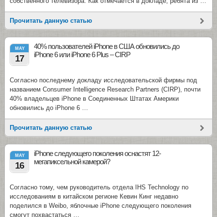
собственного телевизора. Как отмечается в докладе, ребята из …
Прочитать данную статью
40% пользователей iPhone в США обновились до
MAY
iPhone 6 или iPhone 6 Plus – CIRP
17
Согласно последнему докладу исследовательской фирмы под
названием Consumer Intelligence Research Partners (CIRP), почти
40% владельцев iPhone в Соединенных Штатах Америки
обновились до iPhone 6 …
Прочитать данную статью
iPhone следующего поколения оснастят 12-
MAY
мегапиксельной камерой?
16
Согласно тому, чем руководитель отдела IHS Technology по
исследованиям в китайском регионе Кевин Кинг недавно
поделился в Weibo, яблочные iPhone следующего поколения
смогут похвастаться …