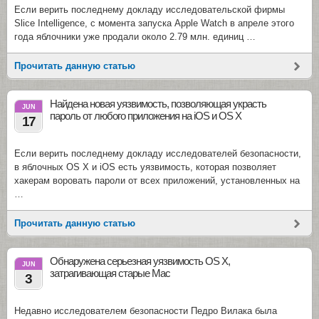
Если верить последнему докладу исследовательской фирмы
Slice Intelligence, с момента запуска Apple Watch в апреле этого
года яблочники уже продали около 2.79 млн. единиц …
Прочитать данную статью
Найдена новая уязвимость, позволяющая украсть
JUN
пароль от любого приложения на iOS и OS X
17
Если верить последнему докладу исследователей безопасности,
в яблочных OS X и iOS есть уязвимость, которая позволяет
хакерам воровать пароли от всех приложений, установленных на
…
Прочитать данную статью
Обнаружена серьезная уязвимость OS X,
JUN
затрагивающая старые Mac
3
Недавно исследователем безопасности Педро Вилака была