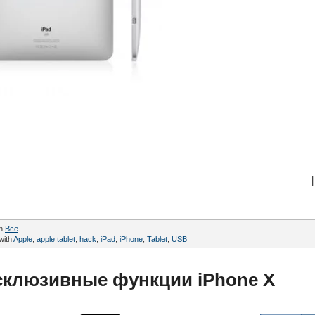
|
in
Все
with
Apple
,
apple tablet
,
hack
,
iPad
,
iPhone
,
Tablet
,
USB
ксклюзивные функции iPhone X