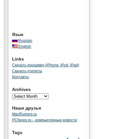
Язык
Russian
English
Links
Скачать прошивку (iPhone, iPod, iPad)
Скачать утилиты
Контакты
Archives
Наши друзья
MacRumors.ru
PCNews.ru – компьютерные новости
Tags