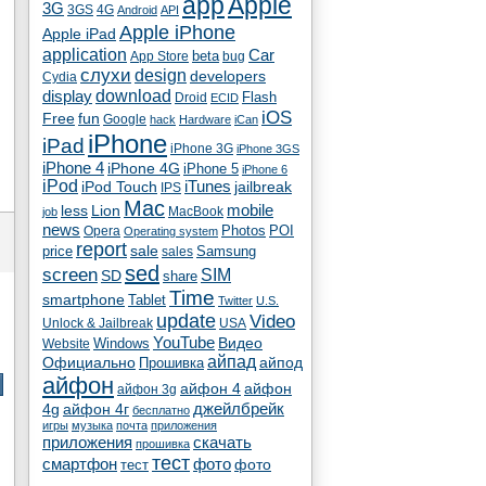
app
Apple
3G
4G
3GS
Android
API
Apple iPhone
Apple iPad
application
Car
beta
App Store
bug
cлухи
design
developers
Cydia
download
display
Flash
Droid
ECID
iOS
fun
Free
Google
hack
Hardware
iCan
iPhone
iPad
iPhone 3G
iPhone 3GS
iPhone 4
iPhone 4G
iPhone 5
iPhone 6
iPod
iTunes
iPod Touch
jailbreak
IPS
Mac
less
Lion
mobile
MacBook
job
news
Photos
POI
Opera
Operating system
report
sale
price
Samsung
sales
sed
screen
SIM
SD
share
Time
smartphone
Tablet
Twitter
U.S.
update
Video
Unlock & Jailbreak
USA
YouTube
Видео
Windows
Website
айпад
Официально
айпод
Прошивка
айфон
айфон 4
айфон
айфон 3g
4g
айфон 4г
джейлбрейк
бесплатно
игры
музыка
почта
приложения
скачать
приложения
прошивка
тест
смартфон
фото
тест
фото