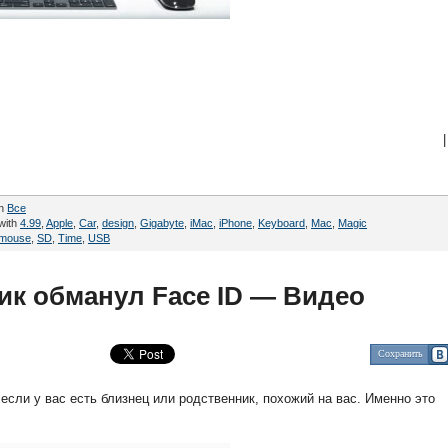
|
in
Все
with
4.99
,
Apple
,
Car
,
design
,
Gigabyte
,
iMac
,
iPhone
,
Keyboard
,
Mac
,
Magic
mouse
,
SD
,
Time
,
USB
ик обманул Face ID — Видео
Сохранить
 если у вас есть близнец или родственник, похожий на вас. Именно это