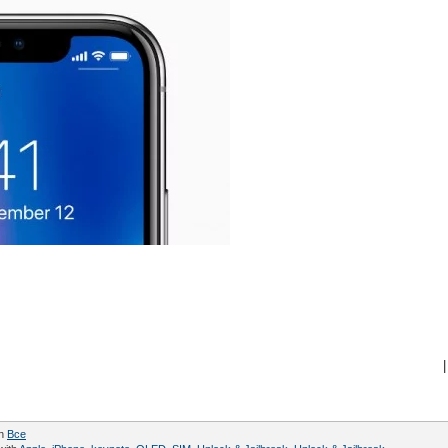
|
in
Все