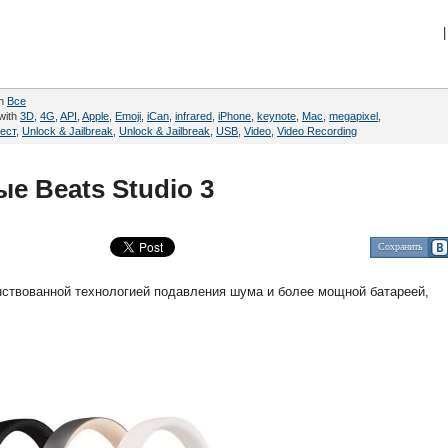
|
in
Все
with
3D
,
4G
,
API
,
Apple
,
Emoji
,
iCan
,
infrared
,
iPhone
,
keynote
,
Mac
,
megapixel
,
тест
,
Unlock & Jailbreak
,
Unlock & Jailbreak
,
USB
,
Video
,
Video Recording
е Beats Studio 3
Сохранить
ствованной технологией подавления шума и более мощной батареей,