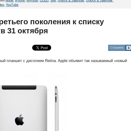
with
Apple
,
iPhone
,
keynote
,
OLED
,
SIM
,
Unlock & Jailbreak
,
Unlock & Jailbreak
,
deo
,
YouTube
третьего поколения к списку
в 31 октября
Сохранить
рвый планшет с дисплеем Retina. Apple объявит так называемый «новый