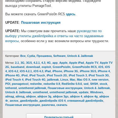
необходимо сохранить старую версию модема. Подождите
выхода утилиты PwnageTool.
Вы можете скачать GreenPois0n RC5
здесь
.
UPDATE
:
Пошаговая инструкция
UPDATE:
Мы советуем вам прочитать наше
руководство по
выбору утилиты джейлбрейка и ответы на часто задаваемые
вопросы
, особенно если у вас возникли вопросы или трудности.
Категории:
Все
,
Cydia
,
Прошивка
,
Software
,
Unlock & Jailbreak
Метки:
2.1
,
3G
,
3GS
,
4.2.1
,
4.3
,
4G
,
app
,
Apple
,
Apple iPad
,
Apple TV
,
Apple TV
2G
,
baseband
,
download
,
exploit
,
GreenPois0n
,
GreenPois0n RC5
,
iOS
,
iOS
4
,
iOS 4.2
,
iOS 4.2.1
,
iOS 4.3
,
iPad
,
iPhone
,
iPhone 3G
,
iPhone 3GS
,
iPhone 4
,
iPhone 4G
,
iPod
,
iPod Touch
,
iPod Touch 2G
,
iPod Touch 3
,
iPod Touch 3G
,
iPod Touch 4
,
iPod Touch 4G
,
jailbreak
,
Linux
,
Mac
,
Mac OS X
,
new version
,
POI
,
pwnagetool
,
redsn0w
,
redsn0w 0.9
,
RedSn0w 0.9.6
,
sed
,
SHSH
,
stock
,
tethered
,
untethered jailbreak
,
Пошаговые инструкции
,
Unlock & Jailbreak
,
Unlock & Jailbreak
,
untethered
,
untethered jailbreak
,
update
,
Windows
,
айпад
,
айпод
,
айфон
,
айфон 3g
,
айфон 3gs
,
айфон 4
,
айфон 4g
,
айфон
4г
,
анлок
,
джейлбрейк
,
джейлбрейк iOS 4
,
отвязанный джейлбрейк
,
Пошаговые инструкции
,
разлочка
,
скачать
Поделиться статьей