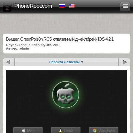
iPhoneRoot.com
Вышел GreenPois0n RC5: отвязанный джейлбрейк iOS 4.2.1
Опубликовано February 4th, 2011
Автор:: admin
Перейти к ответам