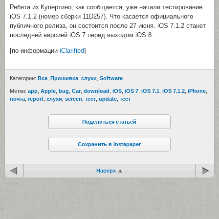
Ребята из Купертино, как сообщается, уже начали тестирование
iOS 7.1.2 (номер сборки 11D257). Что касается официального
публичного релиза, он состоится после 27 июня. iOS 7.1.2 станет
последней версией iOS 7 перед выходом iOS 8.
[по информации
iClarified
]
Категории:
Все
,
Прошивка
,
cлухи
,
Software
Метки:
app
,
Apple
,
bug
,
Car
,
download
,
iOS
,
iOS 7
,
iOS 7.1
,
iOS 7.1.2
,
iPhone
,
почта
,
report
,
cлухи
,
screen
,
тест
,
update
,
тест
Поделиться статьей
Сохранить в Instapaper
Наверх