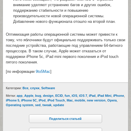
внимание уделяют устранению багов и других ошибок,
поддержанию стабильности и повышению
производительности новой операционной системы.
Добавление нового функционала отошло на второй план.
Оптимизация работы операционной системы может привести к
тому, что яблочники будут официально поддерживать только свои
последние устройства, работающие под управлением 64-битного
процессора. В таком случае, Apple может отказаться от
поддержки iPhone 5с, iPad mini первого поколения и iPod touch
пятого поколения.
[по информации
9to5Mac
]
Категории:
Все
,
cлухи
,
Software
Метки:
app
,
Apple
,
bug
,
design
,
ECID
,
fun
,
iOS
,
iOS 7
,
iPad
,
iPad Mini
,
iPhone
,
iPhone 5
,
iPhone 5C
,
iPod
,
iPod Touch
,
Mac
,
mobile
,
new version
,
Opera
,
Operating system
,
sed
,
tweak
,
update
Поделиться статьей