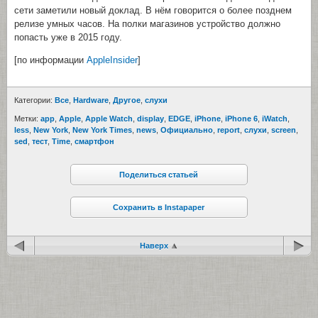
сети заметили новый доклад. В нём говорится о более позднем
релизе умных часов. На полки магазинов устройство должно
попасть уже в 2015 году.
[по информации
AppleInsider
]
Категории:
Все
,
Hardware
,
Другое
,
cлухи
Метки:
app
,
Apple
,
Apple Watch
,
display
,
EDGE
,
iPhone
,
iPhone 6
,
iWatch
,
less
,
New York
,
New York Times
,
news
,
Официально
,
report
,
cлухи
,
screen
,
sed
,
тест
,
Time
,
смартфон
Поделиться статьей
Сохранить в Instapaper
Наверх