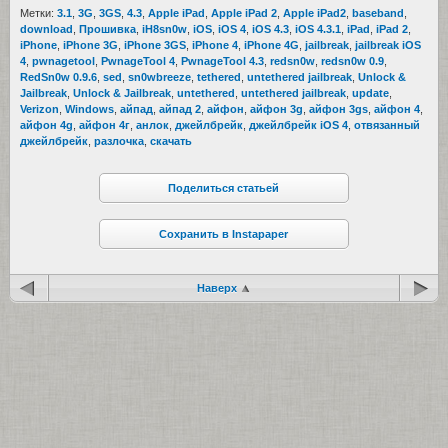
Метки:
3.1
,
3G
,
3GS
,
4.3
,
Apple iPad
,
Apple iPad 2
,
Apple iPad2
,
baseband
,
download
,
Прошивка
,
iH8sn0w
,
iOS
,
iOS 4
,
iOS 4.3
,
iOS 4.3.1
,
iPad
,
iPad 2
,
iPhone
,
iPhone 3G
,
iPhone 3GS
,
iPhone 4
,
iPhone 4G
,
jailbreak
,
jailbreak iOS
4
,
pwnagetool
,
PwnageTool 4
,
PwnageTool 4.3
,
redsn0w
,
redsn0w 0.9
,
RedSn0w 0.9.6
,
sed
,
sn0wbreeze
,
tethered
,
untethered jailbreak
,
Unlock &
Jailbreak
,
Unlock & Jailbreak
,
untethered
,
untethered jailbreak
,
update
,
Verizon
,
Windows
,
айпад
,
айпад 2
,
айфон
,
айфон 3g
,
айфон 3gs
,
айфон 4
,
айфон 4g
,
айфон 4г
,
анлок
,
джейлбрейк
,
джейлбрейк iOS 4
,
отвязанный
джейлбрейк
,
разлочка
,
скачать
Поделиться статьей
Сохранить в Instapaper
Наверх