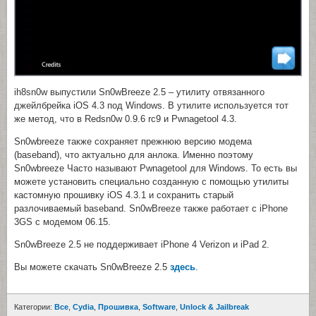
ih8sn0w выпустили Sn0wBreeze 2.5 – утилиту отвязанного
джейлбрейка iOS 4.3 под Windows. В утилите используется тот
же метод, что в Redsn0w 0.9.6 rc9 и Pwnagetool 4.3.
Sn0wbreeze также сохраняет прежнюю версию модема
(baseband), что актуально для анлока. Именно поэтому
Sn0wbreeze Часто называют Pwnagetool для Windows. То есть вы
можете установить специально созданную с помощью утилиты
кастомную прошивку iOS 4.3.1 и сохранить старый
разлочиваемый baseband. Sn0wBreeze также работает с iPhone
3GS с модемом 06.15.
Sn0wBreeze 2.5 не поддерживает iPhone 4 Verizon и iPad 2.
Вы можете скачать Sn0wBreeze 2.5
здесь
.
Категории:
Все
,
Cydia
,
Прошивка
,
Software
,
Unlock & Jailbreak