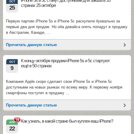
iPhone 5s и 5c станут доступными для заказа в 35
OCT
странах 25 октября
25
Первую партию iPhone 5s и iPhone 5c раскупили буквально за
первые два дня продаж. Но оба девайса опять попадут в продажу
в Австралии, Канаде, …
Прочитать данную статью
К концу октября продажи iPhone 5s и 5c стартуют
OCT
ещё в 50 странах
9
Компания Apple скоро сделает свои iPhone 5s и iPhone 5c
доступными на новых рынках по всему миру. К первому ноября
смартфоны поступят в продажу …
Прочитать данную статью
18
Как узнать, в какой стране был куплен ваш iPhone?
APR
22