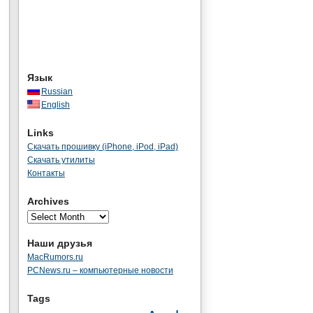
Язык
Russian
English
Links
Скачать прошивку (iPhone, iPod, iPad)
Скачать утилиты
Контакты
Archives
Наши друзья
MacRumors.ru
PCNews.ru – компьютерные новости
Tags