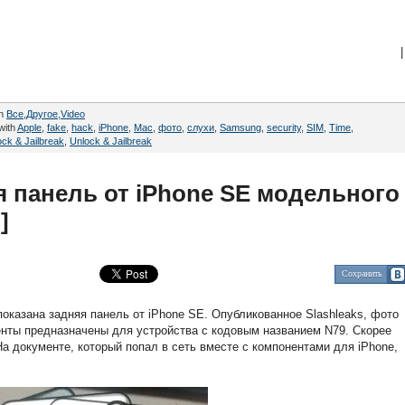
|
in
Все
,
Другое
,
Video
with
Apple
,
fake
,
hack
,
iPhone
,
Mac
,
фото
,
cлухи
,
Samsung
,
security
,
SIM
,
Time
,
ock & Jailbreak
,
Unlock & Jailbreak
я панель от iPhone SE модельного
]
Сохранить
показана задняя панель от iPhone SE. Опубликованное Slashleaks, фото
ненты предназначены для устройства с кодовым названием N79. Скорее
На документе, который попал в сеть вместе с компонентами для iPhone,