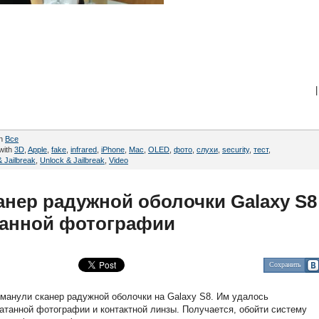
|
in
Все
with
3D
,
Apple
,
fake
,
infrared
,
iPhone
,
Mac
,
OLED
,
фото
,
cлухи
,
security
,
тест
,
 Jailbreak
,
Unlock & Jailbreak
,
Video
анер радужной оболочки Galaxy S8
танной фотографии
Сохранить
бманули сканер радужной оболочки на Galaxy S8. Им удалось
танной фотографии и контактной линзы. Получается, обойти систему