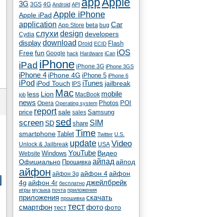
app
Apple
3G
4G
3GS
Android
API
Apple iPhone
Apple iPad
application
Car
beta
App Store
bug
cлухи
design
developers
Cydia
download
display
Flash
Droid
ECID
iOS
fun
Free
Google
hack
Hardware
iCan
iPhone
iPad
iPhone 3G
iPhone 3GS
iPhone 4
iPhone 4G
iPhone 5
iPhone 6
iPod
iTunes
iPod Touch
jailbreak
IPS
Mac
less
Lion
mobile
MacBook
job
news
Photos
POI
Opera
Operating system
report
sale
price
Samsung
sales
sed
screen
SIM
SD
share
Time
smartphone
Tablet
Twitter
U.S.
update
Video
Unlock & Jailbreak
USA
YouTube
Видео
Windows
Website
айпад
Официально
айпод
Прошивка
айфон
айфон 4
айфон
айфон 3g
4g
айфон 4г
джейлбрейк
бесплатно
игры
музыка
почта
приложения
скачать
приложения
прошивка
тест
смартфон
фото
тест
фото