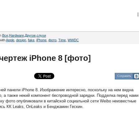
|
in
Все
,
Hardware
,
Другое
,
cлухи
with
Apple
,
design
,
fake
,
iPhone
,
фото
,
Time
,
WWDC
чертеж iPhone 8 [фото]
Сохранить
ней панели iPhone 8. Изображение интересно, поскольку на нем видна
о, а также некий компонент беспроводной зарядки. Подделка перед нами
ьку фото опубликовали в китайской социальной сети Weibo неизвестные
ись КК Leaks, OnLeaks и Бенджамин Гескин.