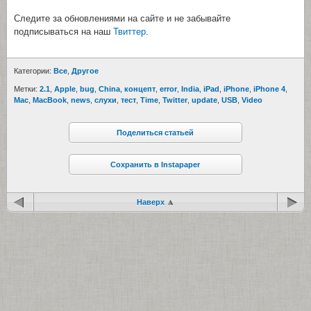
Следите за обновлениями на сайте и не забывайте
подписываться на наш
Твиттер
.
Категории:
Все
,
Другое
Метки:
2.1
,
Apple
,
bug
,
China
,
концепт
,
error
,
India
,
iPad
,
iPhone
,
iPhone 4
,
Mac
,
MacBook
,
news
,
cлухи
,
тест
,
Time
,
Twitter
,
update
,
USB
,
Video
Поделиться статьей
Сохранить в Instapaper
Наверх