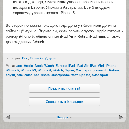
из этого доклада, яблочникам удалось возобновить свои
позиции в Европе, Японии и Австралии. Всё благодаря
хорошему уровню продаж iPhone 5s.
Во второй половине текущего года дела у яблочников должны
пойти ещё лучше. Видите ли, если верить слухам, Apple готовит к
релизу iPhone 6, обновлённые iPad Air и Retina iPad mini, а также
долгожданный iWatch.
Категории:
Все
,
Financial
,
Другое
Метки:
app
,
Apple
,
Apple Watch
,
Europe
,
iPad
,
iPad Air
,
iPad Mini
,
iPhone
,
iPhone 5
,
iPhone 5S
,
iPhone 6
,
iWatch
,
Japan
,
Mac
,
report
,
research
,
Retina
,
cлухи
,
sale
,
sales
,
sed
,
share
,
smartphone
,
тест
,
update
,
смартфон
Поделиться статьей
Сохранить в Instapaper
Наверх