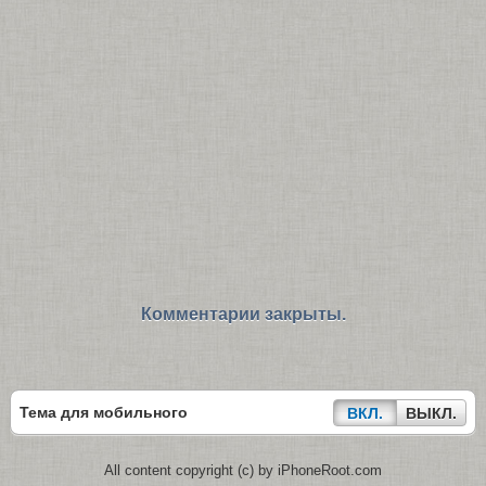
Комментарии закрыты.
Тема для мобильного
ВКЛ.
ВЫКЛ.
All content copyright (c) by iPhoneRoot.com