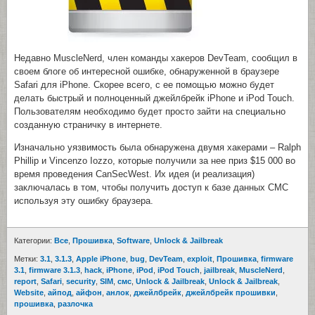
Недавно MuscleNerd, член команды хакеров DevTeam, сообщил в
своем блоге об интересной ошибке, обнаруженной в браузере
Safari для iPhone. Скорее всего, с ее помощью можно будет
делать быстрый и полноценный джейлбрейк iPhone и iPod Touch.
Пользователям необходимо будет просто зайти на специально
созданную страничку в интернете.
Изначально уязвимость была обнаружена двумя хакерами – Ralph
Phillip и Vincenzo Iozzo, которые получили за нее приз $15 000 во
время проведения CanSecWest. Их идея (и реализация)
заключалась в том, чтобы получить доступ к базе данных СМС
используя эту ошибку браузера.
Категории:
Все
,
Прошивка
,
Software
,
Unlock & Jailbreak
Метки:
3.1
,
3.1.3
,
Apple iPhone
,
bug
,
DevTeam
,
exploit
,
Прошивка
,
firmware
3.1
,
firmware 3.1.3
,
hack
,
iPhone
,
iPod
,
iPod Touch
,
jailbreak
,
MuscleNerd
,
report
,
Safari
,
security
,
SIM
,
смс
,
Unlock & Jailbreak
,
Unlock & Jailbreak
,
Website
,
айпод
,
айфон
,
анлок
,
джейлбрейк
,
джейлбрейк прошивки
,
прошивка
,
разлочка