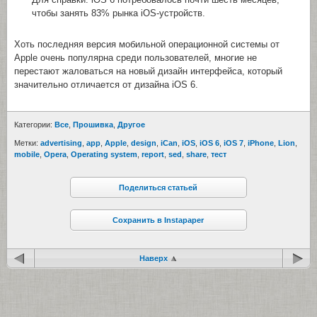
чтобы занять 83% рынка iOS-устройств.
Хоть последняя версия мобильной операционной системы от
Apple очень популярна среди пользователей, многие не
перестают жаловаться на новый дизайн интерфейса, который
значительно отличается от дизайна iOS 6.
Категории:
Все
,
Прошивка
,
Другое
Метки:
advertising
,
app
,
Apple
,
design
,
iCan
,
iOS
,
iOS 6
,
iOS 7
,
iPhone
,
Lion
,
mobile
,
Opera
,
Operating system
,
report
,
sed
,
share
,
тест
Поделиться статьей
Сохранить в Instapaper
Наверх