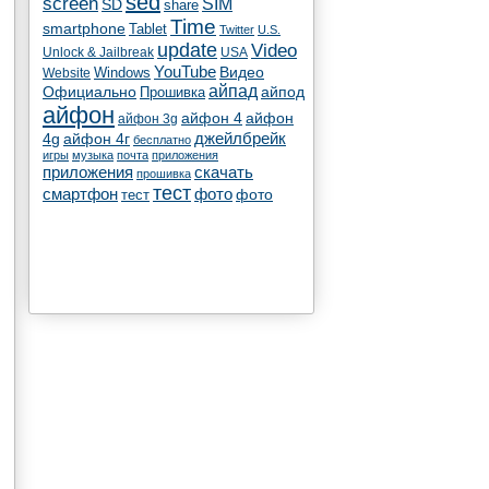
sed
screen
SIM
SD
share
Time
smartphone
Tablet
Twitter
U.S.
update
Video
Unlock & Jailbreak
USA
YouTube
Видео
Windows
Website
айпад
Официально
айпод
Прошивка
айфон
айфон 4
айфон
айфон 3g
4g
айфон 4г
джейлбрейк
бесплатно
игры
музыка
почта
приложения
скачать
приложения
прошивка
тест
смартфон
фото
тест
фото