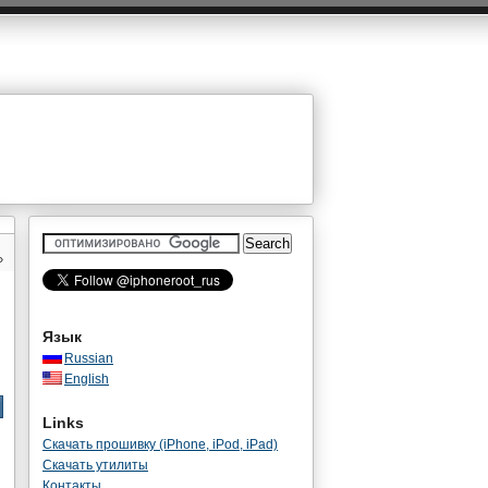
»
Язык
Russian
English
Links
Скачать прошивку (iPhone, iPod, iPad)
Скачать утилиты
Контакты