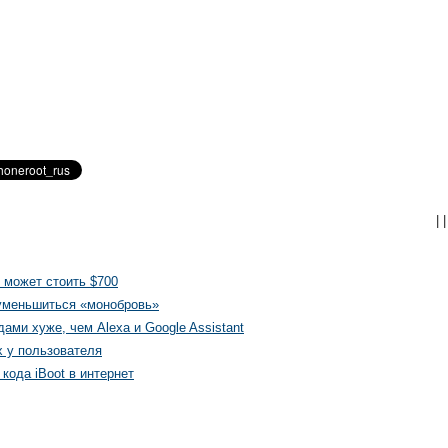
|
|
 может стоить $700
 уменьшиться «монобровь»
ами хуже, чем Alexa и Google Assistant
х у пользователя
кода iBoot в интернет