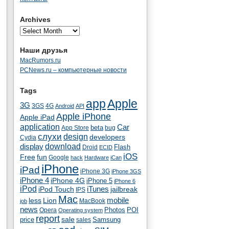
Archives
Наши друзья
MacRumors.ru
PCNews.ru – компьютерные новости
Tags
app
Apple
3G
4G
3GS
Android
API
Apple iPhone
Apple iPad
application
Car
beta
App Store
bug
cлухи
design
developers
Cydia
download
display
Flash
Droid
ECID
iOS
fun
Free
Google
hack
Hardware
iCan
iPhone
iPad
iPhone 3G
iPhone 3GS
iPhone 4
iPhone 4G
iPhone 5
iPhone 6
iPod
iTunes
iPod Touch
jailbreak
IPS
Mac
less
Lion
mobile
MacBook
job
news
Photos
POI
Opera
Operating system
report
sale
price
Samsung
sales