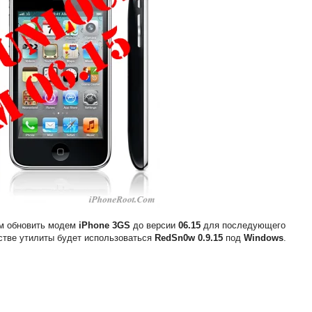
ам обновить модем
iPhone 3GS
до версии
06.15
для последующего
естве утилиты будет использоваться
RedSn0w 0.9.15
под
Windows
.