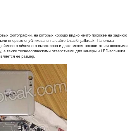
новых фотографий, на которых хорошо видно нечто похожее на заднюю
были впервые опубликованы на сайте Evasi0njailbreak. Панелька
7-дюймового яблочного смартфона и даже может похвастаться похожими
у, а также технологическими отверстиями для камеры и LED-вспышки.
вляется её размер.