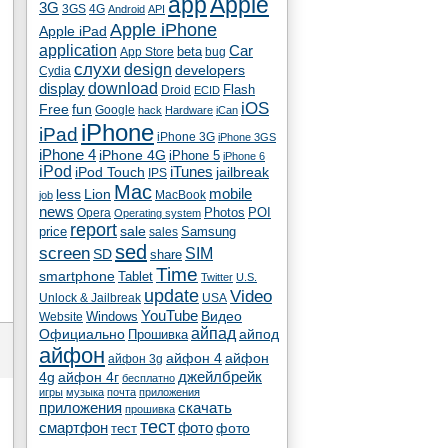
app
Apple
3G
4G
3GS
Android
API
Apple iPhone
Apple iPad
application
Car
beta
App Store
bug
cлухи
design
developers
Cydia
download
display
Flash
Droid
ECID
iOS
fun
Free
Google
hack
Hardware
iCan
iPhone
iPad
iPhone 3G
iPhone 3GS
iPhone 4
iPhone 4G
iPhone 5
iPhone 6
iPod
iTunes
iPod Touch
jailbreak
IPS
Mac
less
Lion
mobile
MacBook
job
news
Photos
POI
Opera
Operating system
report
sale
price
Samsung
sales
sed
screen
SIM
SD
share
Time
smartphone
Tablet
Twitter
U.S.
update
Video
Unlock & Jailbreak
USA
YouTube
Видео
Windows
Website
айпад
Официально
айпод
Прошивка
айфон
айфон 4
айфон
айфон 3g
4g
айфон 4г
джейлбрейк
бесплатно
игры
музыка
почта
приложения
скачать
приложения
прошивка
тест
смартфон
фото
тест
фото