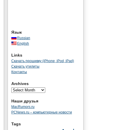
Язык
Russian
English
Links
Скачать прошивку (iPhone, iPod, iPad)
Скачать утилиты
Контакты
Archives
Наши друзья
MacRumors.ru
PCNews.ru – компьютерные новости
Tags