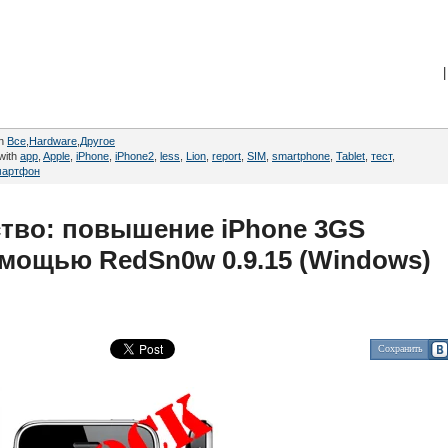
|
in
Все
,
Hardware
,
Другое
with
app
,
Apple
,
iPhone
,
iPhone2
,
less
,
Lion
,
report
,
SIM
,
smartphone
,
Tablet
,
тест
,
мартфон
тво: повышение iPhone 3GS
омощью RedSn0w 0.9.15 (Windows)
Сохранить