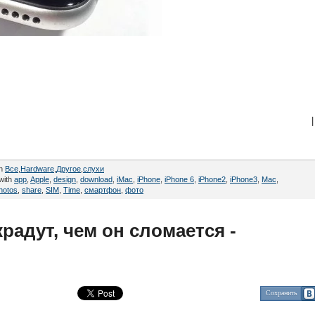
|
in
Все
,
Hardware
,
Другое
,
cлухи
with
app
,
Apple
,
design
,
download
,
iMac
,
iPhone
,
iPhone 6
,
iPhone2
,
iPhone3
,
Mac
,
hotos
,
share
,
SIM
,
Time
,
смартфон
,
фото
радут, чем он сломается -
Сохранить