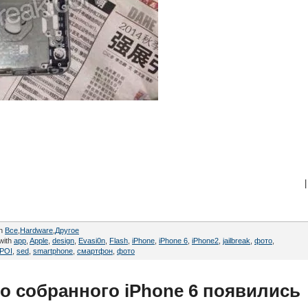
|
in
Все
,
Hardware
,
Другое
with
app
,
Apple
,
design
,
Evasi0n
,
Flash
,
iPhone
,
iPhone 6
,
iPhone2
,
jailbreak
,
фото
,
POI
,
sed
,
smartphone
,
смартфон
,
фото
о собранного iPhone 6 появились