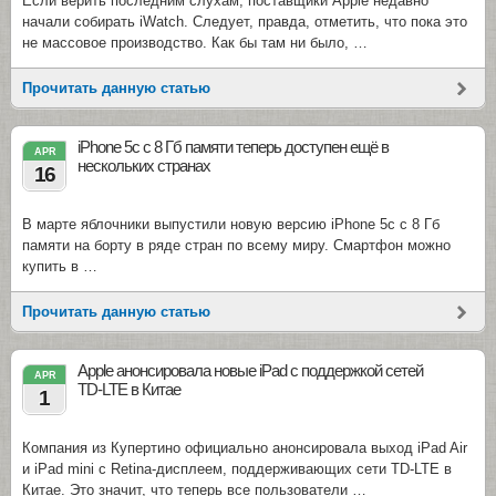
Если верить последним слухам, поставщики Apple недавно
начали собирать iWatch. Следует, правда, отметить, что пока это
не массовое производство. Как бы там ни было, …
Прочитать данную статью
iPhone 5c с 8 Гб памяти теперь доступен ещё в
APR
нескольких странах
16
В марте яблочники выпустили новую версию iPhone 5c с 8 Гб
памяти на борту в ряде стран по всему миру. Смартфон можно
купить в …
Прочитать данную статью
Apple анонсировала новые iPad с поддержкой сетей
APR
TD-LTE в Китае
1
Компания из Купертино официально анонсировала выход iPad Air
и iPad mini с Retina-дисплеем, поддерживающих сети TD-LTE в
Китае. Это значит, что теперь все пользователи …