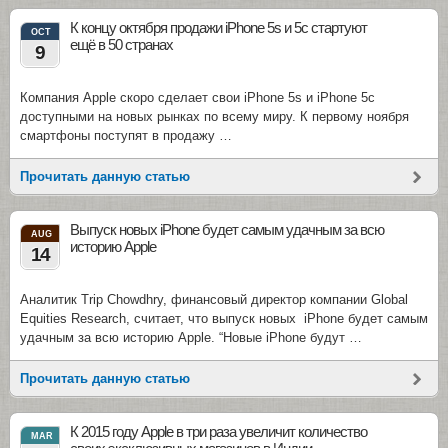
К концу октября продажи iPhone 5s и 5c стартуют
OCT
ещё в 50 странах
9
Компания Apple скоро сделает свои iPhone 5s и iPhone 5c
доступными на новых рынках по всему миру. К первому ноября
смартфоны поступят в продажу …
Прочитать данную статью
Выпуск новых iPhone будет самым удачным за всю
AUG
историю Apple
14
Аналитик Trip Chowdhry, финансовый директор компании Global
Equities Research, считает, что выпуск новых iPhone будет самым
удачным за всю историю Apple. “Новые iPhone будут …
Прочитать данную статью
К 2015 году Apple в три раза увеличит количество
MAR