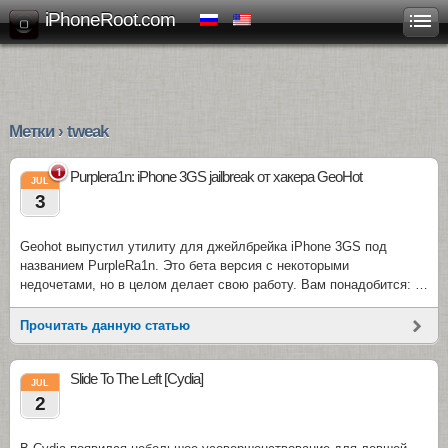
iPhoneRoot.com
Метки › tweak
1
Purplera1n: iPhone 3GS jailbreak от хакера GeoHot
JUL
3
Geohot выпустил утилиту для джейлбрейка iPhone 3GS под
названием PurpleRa1n. Это бета версия с некоторыми
недочетами, но в целом делает свою работу. Вам понадобится: …
Прочитать данную статью
Slide To The Left [Cydia]
JUL
2