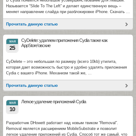
В Cydia появился небольшое усовершенствование для левшей.
Называется “Slide To The Left” и делает единственную вещь –
меняет направление слайда при разблокировке iPhone. Скачать …
Прочитать данную статью
CyDelete: удаляем приложения Cydia также как
MAR
AppStore’овские
25
CyDelete – это небольшая по размеру (всего 10kb) утилита,
которая дает возможность быстро и удобно удалять приложения
Cydia с вашего iPhone. Механизм такой же, …
Прочитать данную статью
Легкое удаление приложений Cydia
MAR
10
Разработчик DHowett работает над новым твиком “Removal”.
Removal является расширением MobileSubstrate и позволит
легкое удаление приложений из Cydia. Способ тот же самый, что