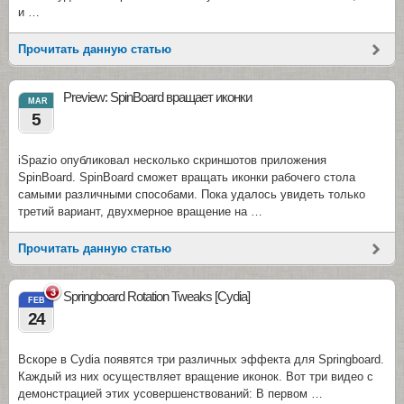
и …
Прочитать данную статью
Preview: SpinBoard вращает иконки
MAR
5
iSpazio опубликовал несколько скриншотов приложения
SpinBoard. SpinBoard сможет вращать иконки рабочего стола
самыми различными способами. Пока удалось увидеть только
третий вариант, двухмерное вращение на …
Прочитать данную статью
3
Springboard Rotation Tweaks [Cydia]
FEB
24
Вскоре в Cydia появятся три различных эффекта для Springboard.
Каждый из них осуществляет вращение иконок. Вот три видео с
демонстрацией этих усовершенствований: В первом …