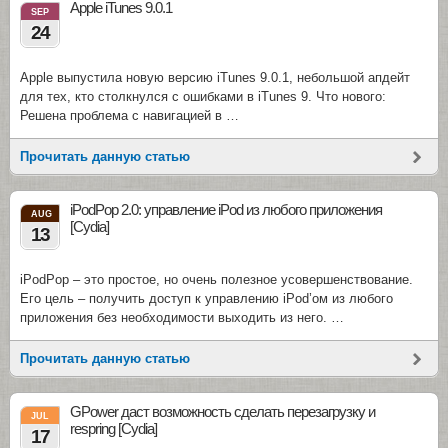
Apple iTunes 9.0.1
SEP
24
Apple выпустила новую версию iTunes 9.0.1, небольшой апдейт
для тех, кто столкнулся с ошибками в iTunes 9. Что нового:
Решена проблема с навигацией в …
Прочитать данную статью
iPodPop 2.0: управление iPod из любого приложения
AUG
[Cydia]
13
iPodPop – это простое, но очень полезное усовершенствование.
Его цель – получить доступ к управлению iPod’ом из любого
приложения без необходимости выходить из него. …
Прочитать данную статью
GPower даст возможность сделать перезагрузку и
JUL
respring [Cydia]
17