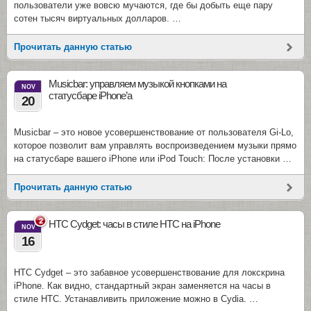
пользователи уже вовсю мучаются, где бы добыть еще пару
сотен тысяч виртуальных долларов. …
Прочитать данную статью
Musicbar: управляем музыкой кнопками на
NOV
статусбаре iPhone’а
20
Musicbar – это новое усовершенствование от пользователя Gi-Lo,
которое позволит вам управлять воспроизведением музыки прямо
на статусбаре вашего iPhone или iPod Touch: После установки …
Прочитать данную статью
2
HTC Cydget: часы в стиле HTC на iPhone
NOV
16
HTC Cydget – это забавное усовершенствование для локскрина
iPhone. Как видно, стандартный экран заменяется на часы в
стиле HTC. Устанавливить приложение можно в Cydia. …