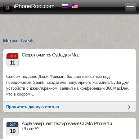
iPhoneRoot.com
Метки › tweak
Скоро появится Cydia для Mac
DEC
11
Совсем недавно Джей Фриман, больше известный под
псевдонимом Saurik, создатель популярного магазина Cydia для
устройств с джейлбрейком, заявил на конференции 360|MacDev,
что в скором …
Прочитать данную статью
Apple завершает тестирование CDMA iPhone 4 и
OCT
iPhone 5?
19