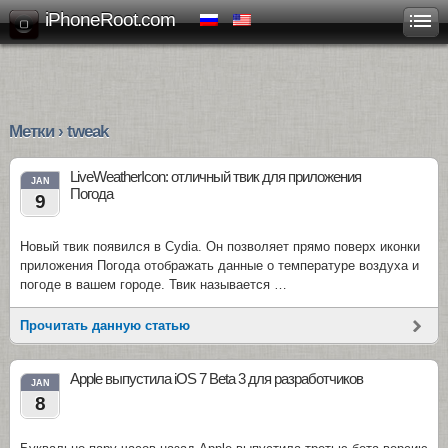
iPhoneRoot.com
Метки › tweak
LiveWeatherIcon: отличный твик для приложения
JAN
Погода
9
Новый твик появился в Cydia. Он позволяет прямо поверх иконки
приложения Погода отображать данные о температуре воздуха и
погоде в вашем городе. Твик называется …
Прочитать данную статью
Apple выпустила iOS 7 Beta 3 для разработчиков
JAN
8