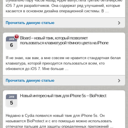
Буквально пару часов назад Apple выпустила третью бета-версию
iOS 7 для разработчиков. Она содержат ряд улучшений, которые
касаются в основном дизайна операционной системы. В …
Прочитать данную статью
1
Bloard – новый твик, который позволяет
JAN
пользоваться клавиатурой тёмного цвета на iPhone
6
Я не знаю, как вам, а мне совсем не нравится стандартная белая
клавиатура, которой приходится пользоваться всем, кто
обновился до iOS 7. Мне больше …
Прочитать данную статью
Новый интересный твик для iPhone 5s – BioProtect
JAN
5
Недавно в Cydia появился новый твик для iPhone 5s. Он
называется BioProtect и с его помощью можно использовать
отпечатки пальцев для защиты определенных приложений …