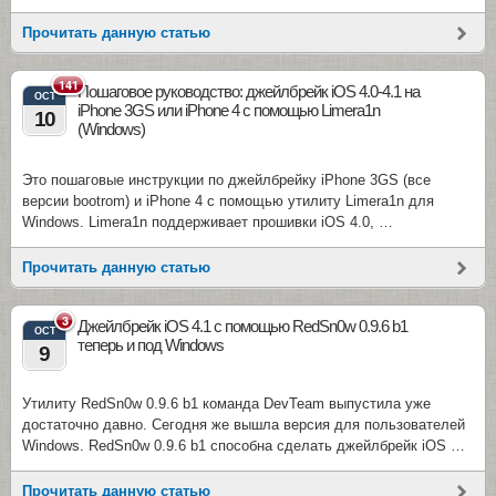
Прочитать данную статью
141
Пошаговое руководство: джейлбрейк iOS 4.0-4.1 на
OCT
iPhone 3GS или iPhone 4 с помощью Limera1n
10
(Windows)
Это пошаговые инструкции по джейлбрейку iPhone 3GS (все
версии bootrom) и iPhone 4 с помощью утилиту Limera1n для
Windows. Limera1n поддерживает прошивки iOS 4.0, …
Прочитать данную статью
3
Джейлбрейк iOS 4.1 с помощью RedSn0w 0.9.6 b1
OCT
теперь и под Windows
9
Утилиту RedSn0w 0.9.6 b1 команда DevTeam выпустила уже
достаточно давно. Сегодня же вышла версия для пользователей
Windows. RedSn0w 0.9.6 b1 способна сделать джейлбрейк iOS …
Прочитать данную статью