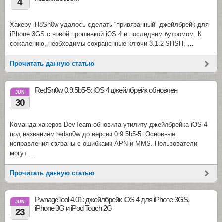
4
Хакеру iH8Sn0w удалось сделать “привязанный” джейлбрейк для
iPhone 3GS с новой прошивкой iOS 4 и последним бутромом. К
сожалению, необходимы сохраненные ключи 3.1.2 SHSH, …
Прочитать данную статью
RedSn0w 0.9.5b5-5: iOS 4 джейлбрейк обновлен
JUN
30
Команда хакеров DevTeam обновила утилиту джейлбрейка iOS 4
под названием redsn0w до версии 0.9.5b5-5. Основные
исправления связаны с ошибками APN и MMS. Пользователи
могут …
Прочитать данную статью
PwnageTool 4.01: джейлбрейк iOS 4 для iPhone 3GS,
JUN
iPhone 3G и iPod Touch 2G
23