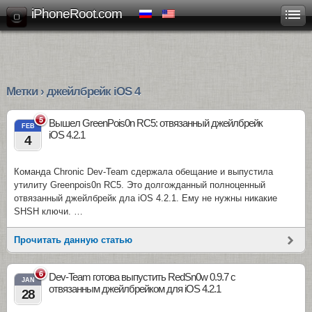
iPhoneRoot.com
Метки › джейлбрейк iOS 4
5
Вышел GreenPois0n RC5: отвязанный джейлбрейк
FEB
iOS 4.2.1
4
Команда Chronic Dev-Team сдержала обещание и выпустила
утилиту Greenpois0n RC5. Это долгожданный полноценный
отвязанный джейлбрейк дла iOS 4.2.1. Ему не нужны никакие
SHSH ключи. …
Прочитать данную статью
6
Dev-Team готова выпустить RedSn0w 0.9.7 с
JAN
отвязанным джейлбрейком для iOS 4.2.1
28