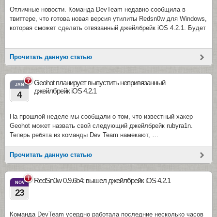
Отличные новости. Команда DevTeam недавно сообщила в
твиттере, что готова новая версия утилиты Redsn0w для Windows,
которая сможет сделать отвязанный джейлбрейк iOS 4.2.1. Будет
…
Прочитать данную статью
7
Geohot планирует выпустить непривязанный
JAN
джейлбрейк iOS 4.2.1
4
На прошлой неделе мы сообщали о том, что известный хакер
Geohot может назвать свой следующий джейлбрейк rubyra1n.
Теперь ребята из команды Dev Team намекают, …
Прочитать данную статью
1
RedSn0w 0.9.6b4: вышел джейлбрейк iOS 4.2.1
NOV
23
Команда DevTeam усердно работала последние несколько часов