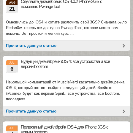
Сделайте джейлбрейк iOS 4.0.2 iPhone 3GS с
AUG
помощью PwnageTool
21
Обновились до iOS4 и хотите разлочить свой 3GS? Сначала было
Redsn0w, теперь же доступно PwnageTool, которое может вам
помочь. Вот простой и легкий курс …
Прочитать данную статью
Будущий джейлбрейк iOS 4: все устройства и все
JUL
версии bootrom
6
Небольшой комментарий от MuscleNerd касательно джейлбрейка
iOS 4, который вот-вот выйдет: следующий джейлбрейк от
@comex будет как первый Spirit.. все устройства, все bootrom,
последняя …
Прочитать данную статью
Привязаный джейлбрейк iOS 4 для iPhone 3GS с
JUL
новым bootrom