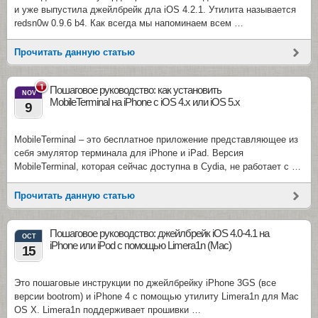
и уже выпустила джейлбрейк дла iOS 4.2.1. Утилита называется
redsn0w 0.9.6 b4. Как всегда мы напоминаем всем …
Прочитать данную статью
1
Пошаговое руководство: как установить
NOV
MobileTerminal на iPhone с iOS 4.x или iOS 5.x
9
MobileTerminal – это бесплатное приложение представляющее из
себя эмулятор терминала для iPhone и iPad. Версия
MobileTerminal, которая сейчас доступна в Cydia, не работает с …
Прочитать данную статью
Пошаговое руководство: джейлбрейк iOS 4.0-4.1 на
OCT
iPhone или iPod с помощью Limera1n (Mac)
15
Это пошаговые инструкции по джейлбрейку iPhone 3GS (все
версии bootrom) и iPhone 4 с помощью утилиту Limera1n для Mac
OS X. Limera1n поддерживает прошивки …