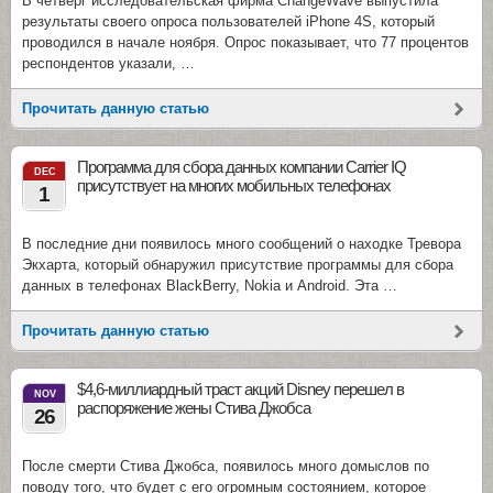
В четверг исследовательская фирма ChangeWave выпустила
результаты своего опроса пользователей iPhone 4S, который
проводился в начале ноября. Опрос показывает, что 77 процентов
респондентов указали, …
Прочитать данную статью
Программа для сбора данных компании Carrier IQ
DEC
присутствует на многих мобильных телефонах
1
В последние дни появилось много сообщений о находке Тревора
Экхарта, который обнаружил присутствие программы для сбора
данных в телефонах BlackBerry, Nokia и Android. Эта …
Прочитать данную статью
$4,6-миллиардный траст акций Disney перешел в
NOV
распоряжение жены Стива Джобса
26
После смерти Стива Джобса, появилось много домыслов по
поводу того, что будет с его огромным состоянием, которое