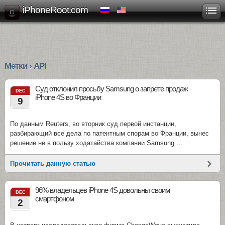
iPhoneRoot.com
Метки › API
Суд отклонил просьбу Samsung о запрете продаж
DEC
iPhone 4S во Франции
9
По данным Reuters, во вторник суд первой инстанции,
разбирающий все дела по патентным спорам во Франции, вынес
решение не в пользу ходатайства компании Samsung …
Прочитать данную статью
96% владельцев iPhone 4S довольны своим
DEC
смартфоном
2