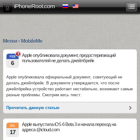
iPhoneRoot.com
Метки › MobileMe
3
Apple опубликовала документ, предостеригающий
FEB
пользователей не делать джейлбрейк
6
Apple опубликовала официальный документ, советующий не
делать джейлбрейк. В документе утверждается, что после
джейлбрейка устройство работает нестабильно, возникают самые
разные проблемы. Смотрим весь текст:
Прочитать данную статью
Apple выпустила iOS 6 Beta 3 и начала переход на
JUL
адреса @icloud.com
17