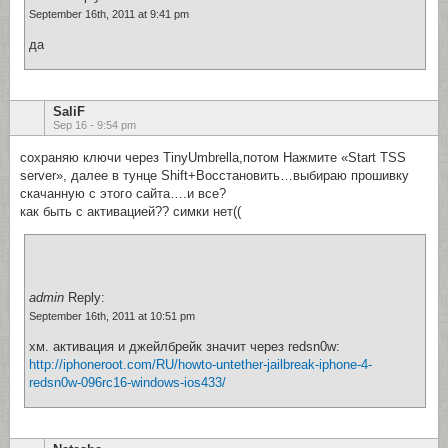
September 16th, 2011 at 9:41 pm
да
SaliF
Sep 16 - 9:54 pm
сохраняю ключи через TinyUmbrella,потом Нажмите «Start TSS
server», далее в тунце Shift+Восстановить…выбираю прошивку
скачанную с этого сайта….и все?
как быть с активацией?? симки нет((
admin
Reply:
September 16th, 2011 at 10:51 pm
хм. активация и джейлбрейк значит через redsn0w:
http://iphoneroot.com/RU/howto-untether-jailbreak-iphone-4-
redsn0w-096rc16-windows-ios433/