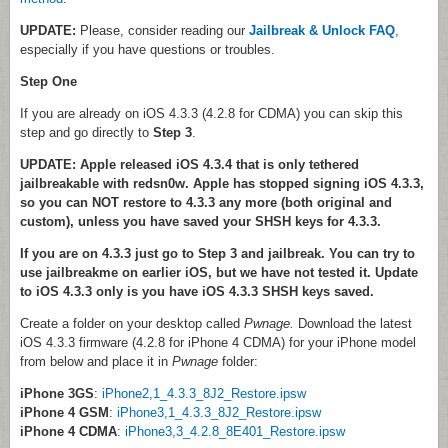
UPDATE:
Please, consider reading our
Jailbreak & Unlock FAQ
,
especially if you have questions or troubles.
Step One
If you are already on iOS 4.3.3 (4.2.8 for CDMA) you can skip this
step and go directly to
Step 3
.
UPDATE: Apple released iOS 4.3.4 that is only tethered
jailbreakable with redsn0w. Apple has stopped signing iOS 4.3.3,
so you can NOT restore to 4.3.3 any more (both original and
custom), unless you have saved your SHSH keys for 4.3.3.
If you are on 4.3.3 just go to Step 3 and jailbreak. You can try to
use jailbreakme on earlier iOS, but we have not tested it. Update
to iOS 4.3.3 only is you have iOS 4.3.3 SHSH keys saved.
Create a folder on your desktop called
Pwnage.
Download the latest
iOS 4.3.3 firmware (4.2.8 for iPhone 4 CDMA) for your iPhone model
from below and place it in
Pwnage
folder:
iPhone 3GS
:
iPhone2,1_4.3.3_8J2_Restore.ipsw
iPhone 4 GSM
:
iPhone3,1_4.3.3_8J2_Restore.ipsw
iPhone 4 CDMA
:
iPhone3,3_4.2.8_8E401_Restore.ipsw