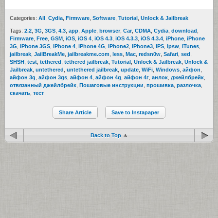
Categories:
All
,
Cydia
,
Firmware
,
Software
,
Tutorial
,
Unlock & Jailbreak
Tags:
2.2
,
3G
,
3GS
,
4.3
,
app
,
Apple
,
browser
,
Car
,
CDMA
,
Cydia
,
download
,
Firmware
,
Free
,
GSM
,
iOS
,
iOS 4
,
iOS 4.3
,
iOS 4.3.3
,
iOS 4.3.4
,
iPhone
,
iPhone
3G
,
iPhone 3GS
,
iPhone 4
,
iPhone 4G
,
iPhone2
,
iPhone3
,
IPS
,
ipsw
,
iTunes
,
jailbreak
,
JailBreakMe
,
jailbreakme.com
,
less
,
Mac
,
redsn0w
,
Safari
,
sed
,
SHSH
,
test
,
tethered
,
tethered jailbreak
,
Tutorial
,
Unlock & Jailbreak
,
Unlock &
Jailbreak
,
untethered
,
untethered jailbreak
,
update
,
WiFi
,
Windows
,
айфон
,
айфон 3g
,
айфон 3gs
,
айфон 4
,
айфон 4g
,
айфон 4г
,
анлок
,
джейлбрейк
,
отвязанный джейлбрейк
,
Пошаговые инструкции
,
прошивка
,
разлочка
,
скачать
,
тест
Share Article
Save to Instapaper
Back to Top