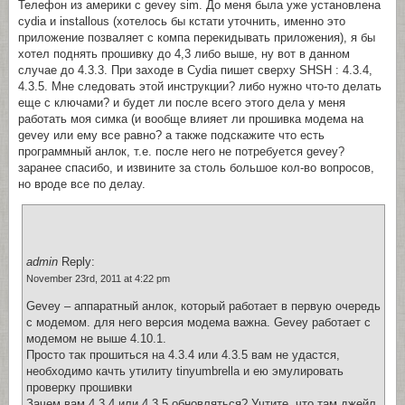
Телефон из америки с gevey sim. До меня была уже установлена
cydia и installous (хотелось бы кстати уточнить, именно это
приложение позваляет с компа перекидывать приложения), я бы
хотел поднять прошивку до 4,3 либо выше, ну вот в данном
случае до 4.3.3. При заходе в Cydia пишет сверху SHSH : 4.3.4,
4.3.5. Мне следовать этой инструкции? либо нужно что-то делать
еще с ключами? и будет ли после всего этого дела у меня
работать моя симка (и вообще влияет ли прошивка модема на
gevey или ему все равно? а также подскажите что есть
программный анлок, т.е. после него не потребуется gevey?
заранее спасибо, и извините за столь большое кол-во вопросов,
но вроде все по делау.
admin
Reply:
November 23rd, 2011 at 4:22 pm
Gevey – аппаратный анлок, который работает в первую очередь
с модемом. для него версия модема важна. Gevey работает с
модемом не выше 4.10.1.
Просто так прошиться на 4.3.4 или 4.3.5 вам не удастся,
необходимо качть утилиту tinyumbrellа и ею эмулировать
проверку прошивки
Зачем вам 4.3.4 или 4.3.5 обновляться? Учтите, что там джейл