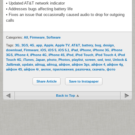
• Updated AT&T network indicator
• Addresses bugs affecting battery life
• Fixes an issue that occasionally caused audio to drop for outgoing
calls
Categories:
All
,
Firmware
,
Software
Tags:
3G
,
3GS
,
4G
,
app
,
Apple
,
Apple TV
,
AT&T
,
battery
,
bug
,
design
,
download
,
Firmware
,
iOS
,
iOS 5
,
iOS 5.1
,
iPad
,
iPhone
,
iPhone 3G
,
iPhone
3GS
,
iPhone 4
,
iPhone 4G
,
iPhone 4S
,
iPod
,
iPod Touch
,
iPod Touch 4
,
iPod
Touch 4G
,
iTunes
,
Japan
,
photo
,
Photos
,
playlist
,
screen
,
sed
,
test
,
Unlock &
Jailbreak
,
update
,
айпад
,
айпод
,
айфон
,
айфон 3gs
,
айфон 4
,
айфон 4g
,
айфон 4S
,
айфон 4г
,
анлок
,
приложения
,
разлочка
,
скачать
,
фото
Share Article
Save to Instapaper
Back to Top